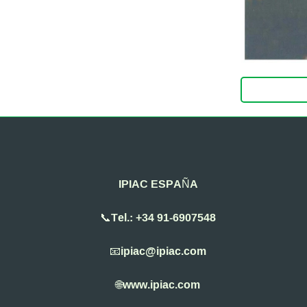
IPIAC ESPAÑA
📞Tel.: +34 91-6907548
📧ipiac@ipiac.com
🌐www.ipiac.com